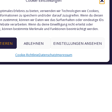
Cookie-Einstellungen
nungszeiten
optimales Erlebnis zu bieten, verwenden wir Technologien wie Cookies,
formationen zu speichern und/oder darauf zuzugreifen. Wenn du diesen
n zustimmst, können wir Daten wie das Surfverhalten oder eindeutige IDs
r Empfang
ist zu folgenden Zeiten für
ebsite verarbeiten. Wenn du deine Einwillligung nicht erteilst oder
besetzt:
t, können bestimmte Merkmale und Funktionen beeinträchtigt werden.
TIEREN
ABLEHNEN
EINSTELLUNGEN ANSEHEN
ags bis donnerstags:
0–17:30 Uhr
Cookie-Richtlinie
Datenschutz
Impressum
tags:
0–13:00 Uhr