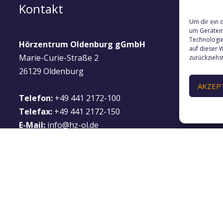
Kontakt
Öff
Um dir ein 
um Gerätein
Technologie
Hörzentrum Oldenburg gGmbH
Unse
auf dieser W
Marie-Curie-Straße 2
Sie 
zurückziehs
26129 Oldenburg
AKZEP
Mont
Telefon:
+49 441 2172-100
08:0
Telefax:
+49 441 2172-150
E-Mail:
info@hz-ol.de
Frei
08:0