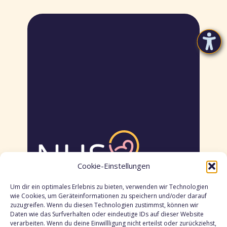
Cookie-Einstellungen
Um dir ein optimales Erlebnis zu bieten, verwenden wir Technologien
Trackingzentrale – Standort Oldenburg
wie Cookies, um Geräteinformationen zu speichern und/oder darauf
zuzugreifen. Wenn du diesen Technologien zustimmst, können wir
Gemeinsam für kleine Ohren
Daten wie das Surfverhalten oder eindeutige IDs auf dieser Website
Das Neugeborenen-Hörscreening legt
verarbeiten. Wenn du deine Einwillligung nicht erteilst oder zurückziehst,